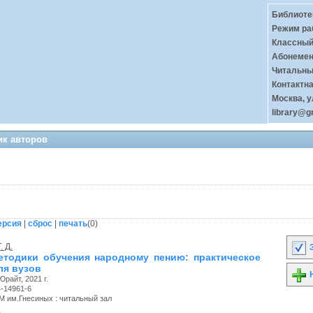
Библиоте
Режим ра
Классный 
Абонемент
Читальный
Контактн
Москва, у
library@g
ик авторов
ерсия
|
сброс
|
печать
(
0
)
. Д.
З
тодики обучения народному пению: практическое
ля вузов
Н
райт, 2021 г.
4-14961-6
М им.Гнесиных : читальный зал