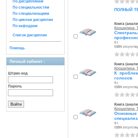
По дисциплинам
По специальностям
полный т
По специализациям
По циклам дисциплин
Книга (анали
По кафедрам
Крошилина, Т
Спектраль
Список дисциплин
профессио
б.г.
ISBN отсутств
Помощь
Личный кабинет :
Книга (анали
Крошилина, Т
К проблем
Штрих-код
голосов
б.г.
Пароль
ISBN отсутств
Книга (анали
Крошилина, Т
Основные
специализ
б.г.
ISBN отсутств