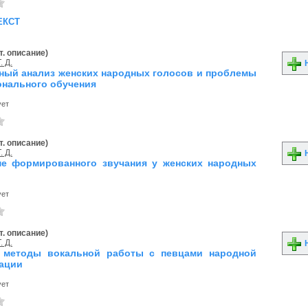
екст
т. описание)
. Д.
Н
ный анализ женских народных голосов и проблемы
нального обучения
ует
т. описание)
. Д.
Н
е формированного звучания у женских народных
ует
т. описание)
. Д.
Н
 методы вокальной работы с певцами народной
ации
ует