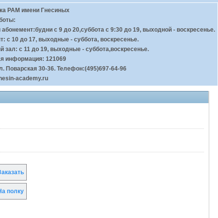
ка РАМ имени Гнесиных
боты:
абонемент:будни с 9 до 20,суббота с 9:30 до 19, выходной - воскресенье.
: с 10 до 17, выходные - суббота, воскресенье.
 зал: с 11 до 19, выходные - суббота,воскресенье.
ая информация: 121069
л. Поварская 30-36. Телефон:(495)697-64-96
nesin-academy.ru
аказать
а полку