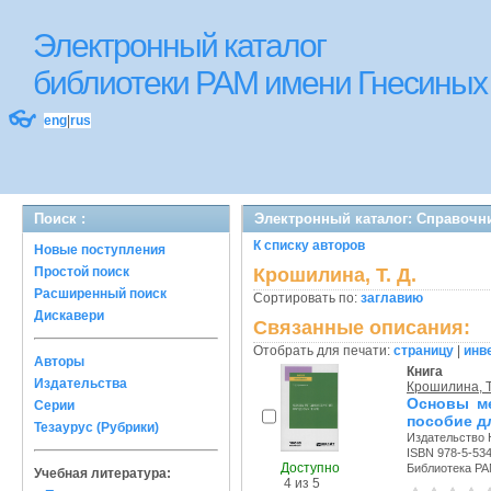
Электронный каталог
библиотеки РАМ имени Гнесиных
👓
eng
|
rus
Поиск :
Электронный каталог: Справочн
К списку авторов
Новые поступления
Простой поиск
Крошилина, Т. Д.
Расширенный поиск
Сортировать по:
заглавию
Дискавери
Связанные описания:
Отобрать для печати:
страницу
|
инв
Авторы
Книга
Издательства
Крошилина, Т
Основы ме
Серии
пособие д
Тезаурус (Рубрики)
Издательство Ю
ISBN 978-5-53
Доступно
Библиотека РА
Учебная литература:
4 из 5