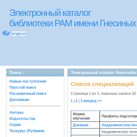
Электронный каталог
библиотеки РАМ имени Гнесиных
👓
eng
|
rus
Поиск :
Электронный каталог: Книгообе
Новые поступления
Список специализаций
Простой поиск
Расширенный поиск
Страница 1 из 3, показаны записи 20 
Дискавери
1
|
2
|
3
вперед >>
Авторы
Форма
Профиль подготовк
обучения
Издательства
Серии
Дневная
Академическое пе
Тезаурус (Рубрики)
Академическое пен