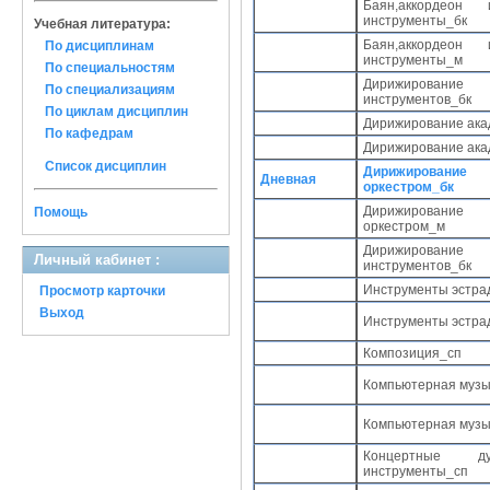
Баян,аккордеон
инструменты_бк
Учебная литература:
Баян,аккордеон
По дисциплинам
инструменты_м
По специальностям
Дирижирование
По специализациям
инструментов_бк
По циклам дисциплин
Дирижирование ака
По кафедрам
Дирижирование ака
Список дисциплин
Дирижирование 
Дневная
оркестром_бк
Дирижирование 
Помощь
оркестром_м
Дирижировани
Личный кабинет :
инструментов_бк
Инструменты эстрад
Просмотр карточки
Выход
Инструменты эстра
Композиция_сп
Компьютерная музы
Компьютерная музы
Концертные 
инструменты_сп