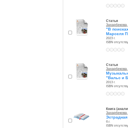
Статья
Захарбекова,
"В поиска
Марселя П
2023 г.
ISBN отсутств
Статья
Захарбекова,
Музыкальн
"Вальс и 
2013 г.
ISBN отсутств
Книга (анали
Захарбекова,
Эстрадная
б.г.
ISBN отсутств