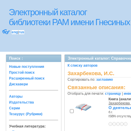
Электронный каталог
библиотеки РАМ имени Гнесиных
👓
eng
|
rus
Поиск :
Электронный каталог: Справочн
К списку авторов
Новые поступления
Простой поиск
Захарбекова, И.С.
Расширенный поиск
Сортировать по:
заглавию
Дискавери
Связанные описания:
Отобрать для печати:
страницу
|
инв
Авторы
Книга (анали
Издательства
Захарбекова,
О деятель
Серии
б.г.
Тезаурус (Рубрики)
ISBN отсутств
Учебная литература: