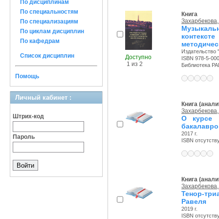
По дисциплинам
По специальностям
Книга
Захарбекова,
По специализациям
Музыкаль
По циклам дисциплин
контекст
По кафедрам
методичес
Издательство 
Список дисциплин
Доступно
ISBN 978-5-00
1 из 2
Библиотека РА
Помощь
Личный кабинет :
Книга (анали
Захарбекова,
Штрих-код
О курсе 
бакалавро
2017 г.
Пароль
ISBN отсутств
Книга (анали
Захарбекова,
Тенор-три
Равеля
2019 г.
ISBN отсутств