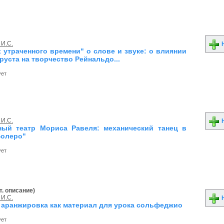
 И.С.
Н
х утраченного времени" о слове и звуке: о влиянии
руста на творчество Рейнальдо...
ует
 И.С.
Н
ый театр Мориса Равеля: механический танец в
Болеро"
ует
т. описание)
 И.С.
Н
 аранжировка как материал для урока сольфеджио
ует