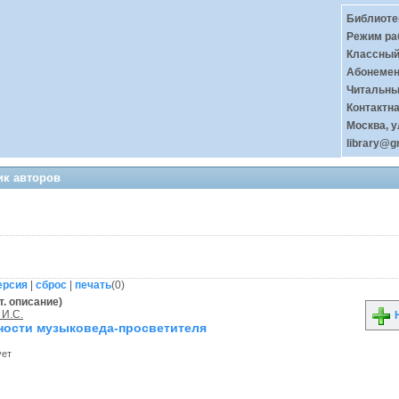
Библиоте
Режим ра
Классный 
Абонемент
Читальный
Контактн
Москва, у
library@g
ик авторов
ерсия
|
сброс
|
печать
(
0
)
т. описание)
 И.С.
Н
ности музыковеда-просветителя
ует