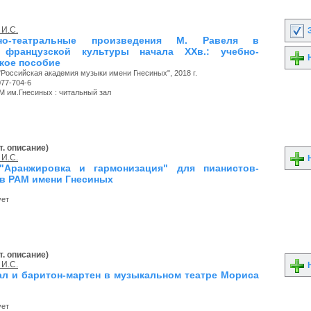
 И.С.
З
но-театральные произведения М. Равеля в
е французской культуры начала ХХв.: учебно-
Н
кое пособие
"Российская академия музыки имени Гнесиных", 2018 г.
077-704-6
М им.Гнесиных : читальный зал
т. описание)
 И.С.
Н
"Аранжировка и гармонизация" для пианистов-
в РАМ имени Гнесиных
ует
т. описание)
 И.С.
Н
ал и баритон-мартен в музыкальном театре Мориса
ует