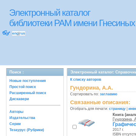
Электронный каталог
библиотеки РАМ имени Гнесиных
👓
eng
|
rus
Поиск :
Электронный каталог: Справочн
К списку авторов
Новые поступления
Простой поиск
Гундорина, А.А.
Расширенный поиск
Сортировать по:
заглавию
Дискавери
Связанные описания:
Отобрать для печати:
страницу
|
инв
Авторы
Книга (анал
Издательства
Гундорина, 
Графичес
Серии
2017 г.
Тезаурус (Рубрики)
ISBN отсутст