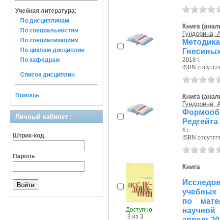
Учебная литература:
По дисциплинам
Книга (анал
По специальностям
Гундорина, 
По специализациям
Методик
По циклам дисциплин
Гнесиных
По кафедрам
2018 г.
ISBN отсутст
Список дисциплин
Помощь
Книга (анал
Гундорина, 
Формоо
Личный кабинет :
Редгейта
б.г.
Штрих-код
ISBN отсутст
Пароль
Книга
Исследо
учебных 
по мате
научной
Доступно
3 из 3
апрель20